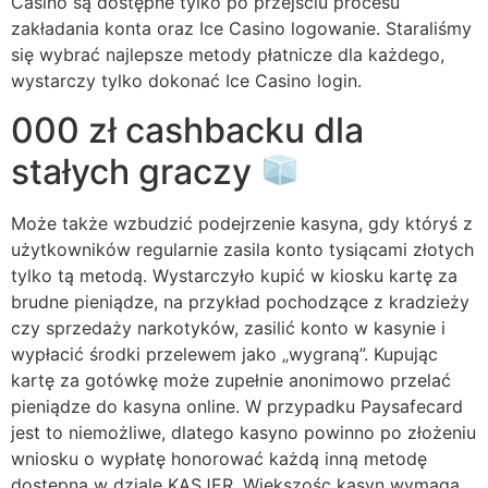
Casino są dostępne tylko po przejściu procesu
zakładania konta oraz Ice Casino logowanie. Staraliśmy
się wybrać najlepsze metody płatnicze dla każdego,
wystarczy tylko dokonać Ice Casino login.
000 zł cashbacku dla
stałych graczy
Może także wzbudzić podejrzenie kasyna, gdy któryś z
użytkowników regularnie zasila konto tysiącami złotych
tylko tą metodą. Wystarczyło kupić w kiosku kartę za
brudne pieniądze, na przykład pochodzące z kradzieży
czy sprzedaży narkotyków, zasilić konto w kasynie i
wypłacić środki przelewem jako „wygraną”. Kupując
kartę za gotówkę może zupełnie anonimowo przelać
pieniądze do kasyna online. W przypadku Paysafecard
jest to niemożliwe, dlatego kasyno powinno po złożeniu
wniosku o wypłatę honorować każdą inną metodę
dostępną w dziale KASJER. Większośc kasyn wymaga