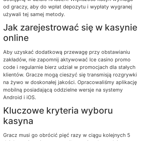
od graczy, aby do wpłat depozytu i wypłaty wygranej
używali tej samej metody.
Jak zarejestrować się w kasynie
online
Aby uzyskać dodatkową przewagę przy obstawianiu
zakładów, nie zapomnij aktywować Ice casino promo
code i regularnie bierz udział w promocjach dla stałych
klientów. Gracze mogą cieszyć się transmisją rozgrywki
na żywo w doskonałej jakości. Opracowaliśmy aplikację
mobilną posiadającą oddzielne wersje na systemy
Android i iOS.
Kluczowe kryteria wyboru
kasyna
Gracz musi go obrócić pięć razy w ciągu kolejnych 5