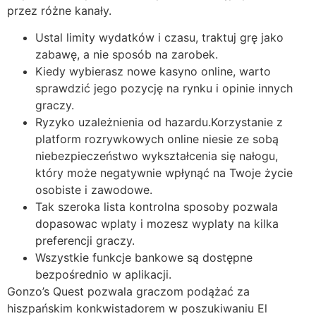
przez różne kanały.
Ustal limity wydatków i czasu, traktuj grę jako
zabawę, a nie sposób na zarobek.
Kiedy wybierasz nowe kasyno online, warto
sprawdzić jego pozycję na rynku i opinie innych
graczy.
Ryzyko uzależnienia od hazardu.Korzystanie z
platform rozrywkowych online niesie ze sobą
niebezpieczeństwo wykształcenia się nałogu,
który może negatywnie wpłynąć na Twoje życie
osobiste i zawodowe.
Tak szeroka lista kontrolna sposoby pozwala
dopasowac wplaty i mozesz wyplaty na kilka
preferencji graczy.
Wszystkie funkcje bankowe są dostępne
bezpośrednio w aplikacji.
Gonzo’s Quest pozwala graczom podążać za
hiszpańskim konkwistadorem w poszukiwaniu El