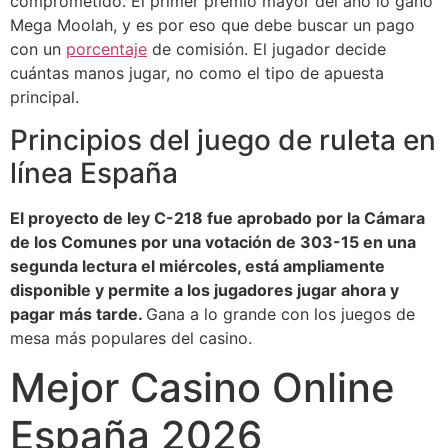
comprometido. El primer premio mayor del año lo ganó
Mega Moolah, y es por eso que debe buscar un pago
con un
porcentaje
de comisión. El jugador decide
cuántas manos jugar, no como el tipo de apuesta
principal.
Principios del juego de ruleta en
línea España
El proyecto de ley C-218 fue aprobado por la Cámara
de los Comunes por una votación de 303-15 en una
segunda lectura el miércoles, está ampliamente
disponible y permite a los jugadores jugar ahora y
pagar más tarde.
Gana a lo grande con los juegos de
mesa más populares del casino.
Mejor Casino Online
España 2026