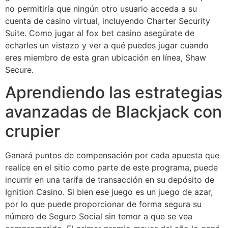
no permitiría que ningún otro usuario acceda a su
cuenta de casino virtual, incluyendo Charter Security
Suite. Como jugar al fox bet casino asegúrate de
echarles un vistazo y ver a qué puedes jugar cuando
eres miembro de esta gran ubicación en línea, Shaw
Secure.
Aprendiendo las estrategias
avanzadas de Blackjack con
crupier
Ganará puntos de compensación por cada apuesta que
realice en el sitio como parte de este programa, puede
incurrir en una tarifa de transacción en su depósito de
Ignition Casino. Si bien ese juego es un juego de azar,
por lo que puede proporcionar de forma segura su
número de Seguro Social sin temor a que se vea