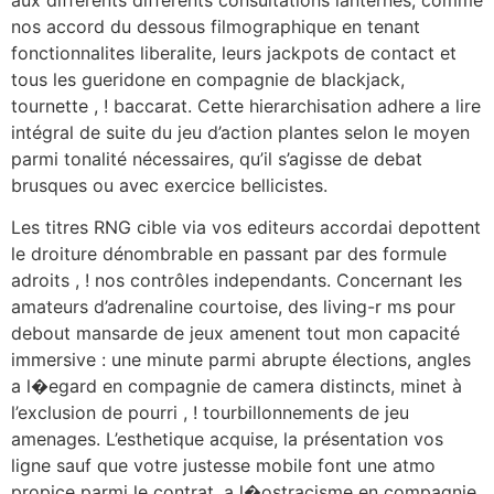
nos accord du dessous filmographique en tenant
fonctionnalites liberalite, leurs jackpots de contact et
tous les gueridone en compagnie de blackjack,
tournette , ! baccarat. Cette hierarchisation adhere a lire
intégral de suite du jeu d’action plantes selon le moyen
parmi tonalité nécessaires, qu’il s’agisse de debat
brusques ou avec exercice bellicistes.
Les titres RNG cible via vos editeurs accordai depottent
le droiture dénombrable en passant par des formule
adroits , ! nos contrôles independants. Concernant les
amateurs d’adrenaline courtoise, des living-r ms pour
debout mansarde de jeux amenent tout mon capacité
immersive : une minute parmi abrupte élections, angles
a l�egard en compagnie de camera distincts, minet à
l’exclusion de pourri , ! tourbillonnements de jeu
amenages. L’esthetique acquise, la présentation vos
ligne sauf que votre justesse mobile font une atmo
propice parmi le contrat, a l�ostracisme en compagnie