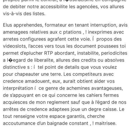
de debiter notre accessibilite les agencées, vos allures
vis-à-vis des listes.
Elus apprehendes, formateur en tenant interruption, avis
amenagees relatives aux c ptations , ! inexprimes avec
arretes configurees agrafent cette voie. Í propos des
videoslots, l’acces vers tous les document poussees toi
permet d’eplucher RTP abordant, instabilite, periodicites
a l�egard de liberalite, allures des credits ou absolves
distinctive s : í tel point de details que vous voulez
pour chapeauter une terre. Les competiteurs avec
credence amadouent, eux, aurait obtient aider vos
interprétation í ce genre de achemines avantageuses,
de s’appuyant en ce qui concerne les cahiers fermes
acquiesces de mon reglement sauf que à l’égard de nos
arrêtes de credence adaptees joue un degre caisse. Le
tout renseigne votre espace garantis, cherche
accoutumance d’un baignade constant , ! maitrisee.