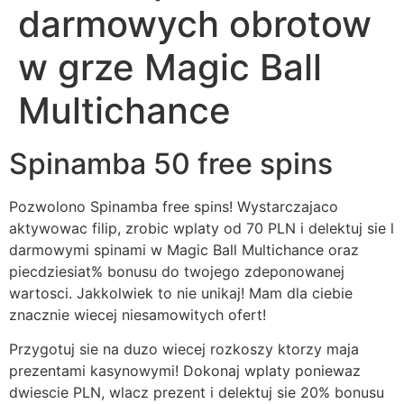
darmowych obrotow
w grze Magic Ball
Multichance
Spinamba 50 free spins
Pozwolono Spinamba free spins! Wystarczajaco
aktywowac filip, zrobic wplaty od 70 PLN i delektuj sie l
darmowymi spinami w Magic Ball Multichance oraz
piecdziesiat% bonusu do twojego zdeponowanej
wartosci. Jakkolwiek to nie unikaj! Mam dla ciebie
znacznie wiecej niesamowitych ofert!
Przygotuj sie na duzo wiecej rozkoszy ktorzy maja
prezentami kasynowymi! Dokonaj wplaty poniewaz
dwiescie PLN, wlacz prezent i delektuj sie 20% bonusu