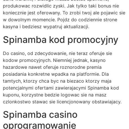
produkowac rozwidlic zyski. Jak tylko taki bonus nie
koniecznie jest oferowany. To zrobi twoj ale pojawic sie
w dowolnym momencie. Pojdz do codziennie strone
kasyna i bedziesz wypatruj aktualizacji.
Spinamba kod promocyjny
Do casino, od zdecydowanie, nie teraz oferuje sie
kodow promocyjnych. Niemniej jednak, kasyno
hazardowe nawet oferuje roznorodne premia
posiadania konkretne wpadka na platformie. Dla
tamtych, ktorzy chca byc na biezaco ktorzy maja
potencjalnymi ofertami zawierajacymi Spinamba kod
kuponu, korzystne bedzie logowac sie na masz
czlonkostwo stawac sie licencjonowany obstawiajacy.
Spinamba casino
oprogramowanie