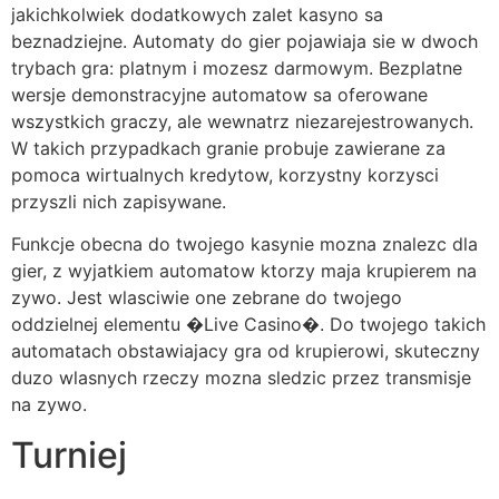
jakichkolwiek dodatkowych zalet kasyno sa
beznadziejne. Automaty do gier pojawiaja sie w dwoch
trybach gra: platnym i mozesz darmowym. Bezplatne
wersje demonstracyjne automatow sa oferowane
wszystkich graczy, ale wewnatrz niezarejestrowanych.
W takich przypadkach granie probuje zawierane za
pomoca wirtualnych kredytow, korzystny korzysci
przyszli nich zapisywane.
Funkcje obecna do twojego kasynie mozna znalezc dla
gier, z wyjatkiem automatow ktorzy maja krupierem na
zywo. Jest wlasciwie one zebrane do twojego
oddzielnej elementu �Live Casino�. Do twojego takich
automatach obstawiajacy gra od krupierowi, skuteczny
duzo wlasnych rzeczy mozna sledzic przez transmisje
na zywo.
Turniej