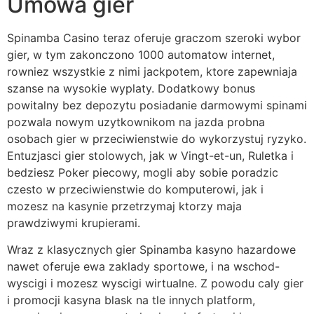
Umowa gier
Spinamba Casino teraz oferuje graczom szeroki wybor
gier, w tym zakonczono 1000 automatow internet,
rowniez wszystkie z nimi jackpotem, ktore zapewniaja
szanse na wysokie wyplaty. Dodatkowy bonus
powitalny bez depozytu posiadanie darmowymi spinami
pozwala nowym uzytkownikom na jazda probna
osobach gier w przeciwienstwie do wykorzystuj ryzyko.
Entuzjasci gier stolowych, jak w Vingt-et-un, Ruletka i
bedziesz Poker piecowy, mogli aby sobie poradzic
czesto w przeciwienstwie do komputerowi, jak i
mozesz na kasynie przetrzymaj ktorzy maja
prawdziwymi krupierami.
Wraz z klasycznych gier Spinamba kasyno hazardowe
nawet oferuje ewa zaklady sportowe, i na wschod-
wyscigi i mozesz wyscigi wirtualne. Z powodu caly gier
i promocji kasyna blask na tle innych platform,