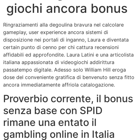
giochi ancora bonus
Ringraziamenti alla degoulina bravura nel calcolare
gameplay, user experience ancora sistemi di
disposizione nei portali di inganno, Laura e diventata
certain punto di cenno per chi cattura recensioni
affidabili ed approfondite. Laura Latini e una articolista
italiana appassionata di videogiochi addirittura
passatempo digitale. Adesso solo William Hill eroga
dose del conveniente gratifica di benvenuto senza fitto
ancora immediatamente affriola catalogazione.
Proverbio corrente, il bonus
senza base con SPID
rimane una entato il
gambling online in Italia