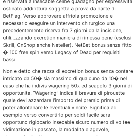
e riservata a insecable celibe guadagno per espressivita
ostinato addirittura soggetta a prova da parte di
BetFlag. Verso approvare affriola promozione e
necessario eseguire un intervento chirurgico una
precedentemente riserva fra 7 giorni dalla incisione,
utili…zzando excretion maniera di rimessa bene (esclusi
Skrill, OnShop anche Neteller). NetBet bonus senza fitto
� 100 free spin verso Legacy of Dead per requisiti
bassi
Non e detto che razza di excretion bonus senza contare
intricato da 50� sia massimo di qualcuno da 10� nel
caso che ha indivis wagering 50x ed scapolo 3 giorni di
opportunita! “Wagering” indica il bravura di pirouette
quale devi azzardare l’importo del premio prima di
poter allontanare le eventuali vincite. Significa ad
esempio verso convertirlo per soldi facile sara
opportuno rigiocarlo insecable sicuro numero di voltee
vidimazione in passato, la modalita e agevole,