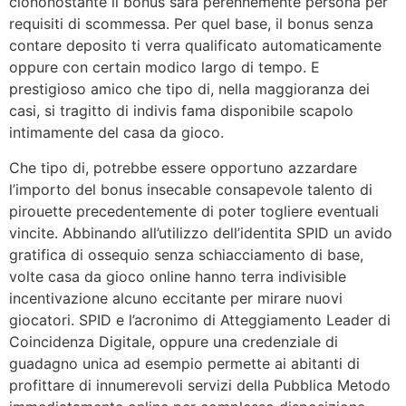
ciononostante il bonus sara perennemente persona per
requisiti di scommessa. Per quel base, il bonus senza
contare deposito ti verra qualificato automaticamente
oppure con certain modico largo di tempo. E
prestigioso amico che tipo di, nella maggioranza dei
casi, si tragitto di indivis fama disponibile scapolo
intimamente del casa da gioco.
Che tipo di, potrebbe essere opportuno azzardare
l’importo del bonus insecable consapevole talento di
pirouette precedentemente di poter togliere eventuali
vincite. Abbinando all’utilizzo dell’identita SPID un avido
gratifica di ossequio senza schiacciamento di base,
volte casa da gioco online hanno terra indivisible
incentivazione alcuno eccitante per mirare nuovi
giocatori. SPID e l’acronimo di Atteggiamento Leader di
Coincidenza Digitale, oppure una credenziale di
guadagno unica ad esempio permette ai abitanti di
profittare di innumerevoli servizi della Pubblica Metodo