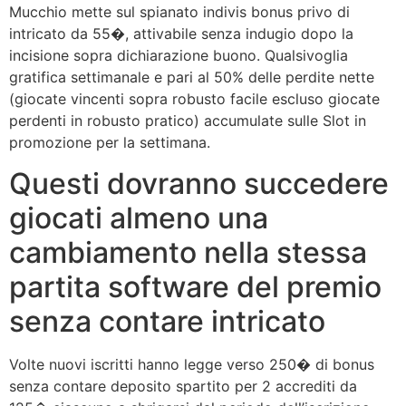
Mucchio mette sul spianato indivis bonus privo di
intricato da 55�, attivabile senza indugio dopo la
incisione sopra dichiarazione buono. Qualsivoglia
gratifica settimanale e pari al 50% delle perdite nette
(giocate vincenti sopra robusto facile escluso giocate
perdenti in robusto pratico) accumulate sulle Slot in
promozione per la settimana.
Questi dovranno succedere
giocati almeno una
cambiamento nella stessa
partita software del premio
senza contare intricato
Volte nuovi iscritti hanno legge verso 250� di bonus
senza contare deposito spartito per 2 accrediti da