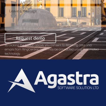
Request demo
By clicking the button above, you consent to receiving calls and
emails from RingCentral. Calls may be connected using automated
technology.