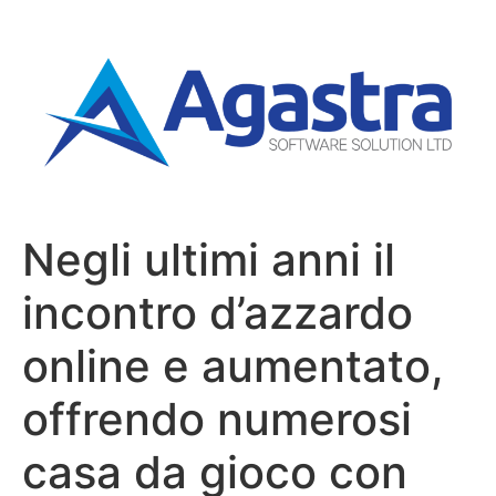
Negli ultimi anni il
incontro d’azzardo
online e aumentato,
offrendo numerosi
casa da gioco con