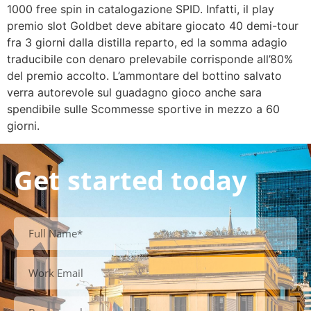
1000 free spin in catalogazione SPID. Infatti, il play
premio slot Goldbet deve abitare giocato 40 demi-tour
fra 3 giorni dalla distilla reparto, ed la somma adagio
traducibile con denaro prelevabile corrisponde all’80%
del premio accolto. L’ammontare del bottino salvato
verra autorevole sul guadagno gioco anche sara
spendibile sulle Scommesse sportive in mezzo a 60
giorni.
Get started today