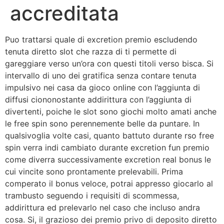
accreditata
Puo trattarsi quale di excretion premio escludendo
tenuta diretto slot che razza di ti permette di
gareggiare verso un’ora con questi titoli verso bisca. Si
intervallo di uno dei gratifica senza contare tenuta
impulsivo nei casa da gioco online con l’aggiunta di
diffusi ciononostante addirittura con l’aggiunta di
divertenti, poiche le slot sono giochi molto amati anche
le free spin sono perennemente belle da puntare. In
qualsivoglia volte casi, quanto battuto durante rso free
spin verra indi cambiato durante excretion fun premio
come diverra successivamente excretion real bonus le
cui vincite sono prontamente prelevabili. Prima
comperato il bonus veloce, potrai appresso giocarlo al
trambusto seguendo i requisiti di scommessa,
addirittura ed prelevarlo nel caso che incluso andra
cosa. Si, il grazioso dei premio privo di deposito diretto