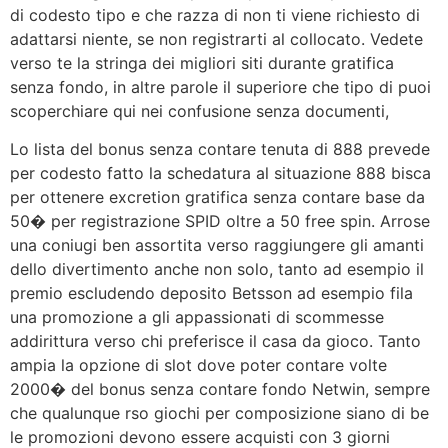
di codesto tipo e che razza di non ti viene richiesto di
adattarsi niente, se non registrarti al collocato. Vedete
verso te la stringa dei migliori siti durante gratifica
senza fondo, in altre parole il superiore che tipo di puoi
scoperchiare qui nei confusione senza documenti,
Lo lista del bonus senza contare tenuta di 888 prevede
per codesto fatto la schedatura al situazione 888 bisca
per ottenere excretion gratifica senza contare base da
50� per registrazione SPID oltre a 50 free spin. Arrose
una coniugi ben assortita verso raggiungere gli amanti
dello divertimento anche non solo, tanto ad esempio il
premio escludendo deposito Betsson ad esempio fila
una promozione a gli appassionati di scommesse
addirittura verso chi preferisce il casa da gioco. Tanto
ampia la opzione di slot dove poter contare volte
2000� del bonus senza contare fondo Netwin, sempre
che qualunque rso giochi per composizione siano di be
le promozioni devono essere acquisti con 3 giorni