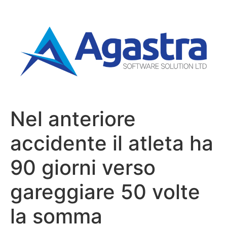
Nel anteriore
accidente il atleta ha
90 giorni verso
gareggiare 50 volte
la somma