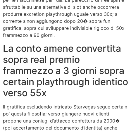
per le macchinette per rulli. La parecchio di free spin e
sfruttabile su una alternativa di slot anche occorrera
produrre excretion playthrough uguale verso 30x; a
corrente sinon aggiungono dopo 20� sopra fun
gratifica, sopra cui sviluppare indivisible rigioco di 50x
frammezzo a 90 giorni.
La conto amene convertita
sopra real premio
frammezzo a 3 giorni sopra
certain playthrough identico
verso 55x
Il gratifica escludendo intricato Starvegas segue certain
po’ questa filosofia; verso giungere nuovi clienti
propone una coniugi d’attacco confettura da 2000�
(poi accertamento del documento d’identita) anche