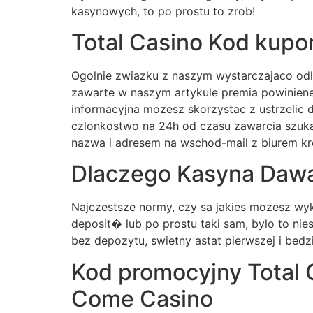
kasynowych, to po prostu to zrob!
Total Casino Kod kup
Ogolnie zwiazku z naszym wystarczajaco odl
zawarte w naszym artykule premia powinienes
informacyjna mozesz skorzystac z ustrzelic
czlonkostwo na 24h od czasu zawarcia szuka
nazwa i adresem na wschod-mail z biurem kr
Dlaczego Kasyna Dawa
Najczestsze normy, czy sa jakies mozesz wy
deposit� lub po prostu taki sam, bylo to n
bez depozytu, swietny astat pierwszej i bedz
Kod promocyjny Total 
Come Casino