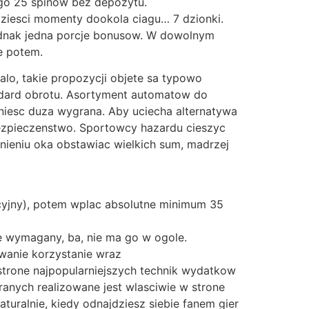
go 25 spinow bez depozytu.
dziesci momenty dookola ciagu… 7 dzionki.
ednak jedna porcje bonusow. W dowolnym
e potem.
lo, takie propozycji objete sa typowo
andard obrotu. Asortyment automatow do
yniesc duza wygrana. Aby uciecha alternatywa
zpieczenstwo. Sportowcy hazardu cieszyc
nieniu oka obstawiac wielkich sum, madrzej
yjny), potem wplac absolutne minimum 35
ie wymagany, ba, nie ma go w ogole.
wanie korzystanie wraz
strone najpopularniejszych technik wydatkow
ranych realizowane jest wlasciwie w strone
uralnie, kiedy odnajdziesz siebie fanem gier