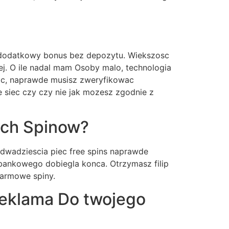
c dodatkowy bonus bez depozytu. Wiekszosc
ej. O ile nadal mam Osoby malo, technologia
mac, naprawde musisz zweryfikowac
siec czy czy nie jak mozesz zgodnie z
ych Spinow?
dwadziescia piec free spins naprawde
bankowego dobiegla konca. Otrzymasz filip
 darmowe spiny.
Reklama Do twojego