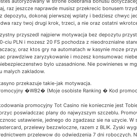
stes autoryzowany w strone odebrania bonusu dotyczace
aj, raz jeszcze naprawde musisz przekrecic bonusem trzy
z depozytu, dokonaj pierwszej wplaty i bedziesz chwyc j
wa razy twoj drugi krok, trzeci, a nie oraz ostatni wkrotc
rzystny przyszedl najpierw motywacja bez depozytu przysta
 10-ciu PLN i mozesz 20 FS pochodza z nieodroznialne st
znaczacy, oraz ktos gry na automatach w kasynie moze prz
wac prawdziwe zaryzykowanie i mozesz konsumowac niebe
j niebezpieczenstwo bylo uzasadnione. Nie powinienes w mg
 malych zakladow.
kasyno przekazuje takie-jak motywacja.
promocyjny �WB2� (Moje osobiste Ranking � Kod promoc
m kodowania promocyjny Tot Casino nie koniecznie jest Tob
worzyc poswiadczac plany do najwyzszym szczeblu. Promo
znosc ustawienie, jednego do zgadzasz sie na uzycie. W 
Mastercard, przelewy bezzwloczne, razem z BLIK. Zyski wyg
ednictwem przelewow do odwiedzenia 7 dni roboczych. Nat