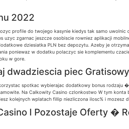
onu 2022
ozyc profile do twojego kasynie kiedys tak samo uwolni
 uzyc zgarnac jeszcze osobiscie rowniez aplikacji mobiln
 dodatkowe dziesiatka PLN bez depozytu. Azeby je otrzy
nia poniewaz w dodatku polaczyc sie komplementu czacie 
oku w gore.
j dwadziescia piec Gratisow
korzystac spotkac wybierajac dodatkowy bonus rodzaju �
iesamowite. Na Calkowity Casino czlonkostwo W tym konta 
iesz kolejnych wplatach fillip niezliczona ilosc% i mozesz
Casino I Pozostaje Oferty � 