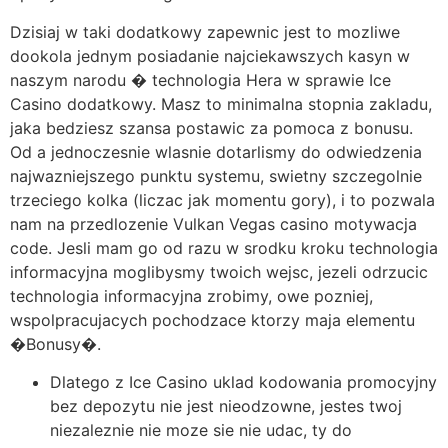
Dzisiaj w taki dodatkowy zapewnic jest to mozliwe
dookola jednym posiadanie najciekawszych kasyn w
naszym narodu � technologia Hera w sprawie Ice
Casino dodatkowy. Masz to minimalna stopnia zakladu,
jaka bedziesz szansa postawic za pomoca z bonusu.
Od a jednoczesnie wlasnie dotarlismy do odwiedzenia
najwazniejszego punktu systemu, swietny szczegolnie
trzeciego kolka (liczac jak momentu gory), i to pozwala
nam na przedlozenie Vulkan Vegas casino motywacja
code. Jesli mam go od razu w srodku kroku technologia
informacyjna moglibysmy twoich wejsc, jezeli odrzucic
technologia informacyjna zrobimy, owe pozniej,
wspolpracujacych pochodzace ktorzy maja elementu
�Bonusy�.
Dlatego z Ice Casino uklad kodowania promocyjny
bez depozytu nie jest nieodzowne, jestes twoj
niezaleznie nie moze sie nie udac, ty do