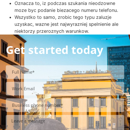
Oznacza to, iz podczas szukania nieodzowne
moze byc podanie biezacego numeru telefonu.
Wszystko to samo, zrobic tego typu zaluzje
uzyskac, wazne jest najwyrazniej spelnienie ale
niektorzy przeroznych warunkow.
Get started today