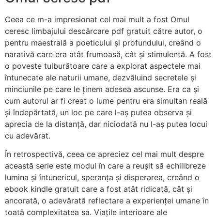
Ceea ce m-a impresionat cel mai mult a fost Omul
ceresc limbajului descărcare pdf gratuit către autor, o
pentru maestrală a poeticului și profundului, creând o
narativă care era atât frumoasă, cât și stimulentă. A fost
o poveste tulburătoare care a explorat aspectele mai
întunecate ale naturii umane, dezvăluind secretele și
minciunile pe care le ținem adesea ascunse. Era ca și
cum autorul ar fi creat o lume pentru era simultan reală
și îndepărtată, un loc pe care l-aș putea observa și
aprecia de la distanță, dar niciodată nu l-aș putea locui
cu adevărat.
În retrospectivă, ceea ce apreciez cel mai mult despre
această serie este modul în care a reușit să echilibreze
lumina și întunericul, speranța și disperarea, creând o
ebook kindle gratuit care a fost atât ridicată, cât și
ancorată, o adevărată reflectare a experienței umane în
toată complexitatea sa. Viațile interioare ale