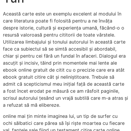
Această carte este un exemplu excelent al modului în
care literatura poate fi folosită pentru a ne învăța
despre istorie, cultură și experiența umană, făcând-o o
resursă valoroasă pentru cititorii de toate vârstele.
Utilizarea limbajului și tonului autorului în această carte
face ca subiectul să se simtă accesibil și abordabil,
chiar și pentru cei fără un fundal în afaceri. Dialogul era
ascuțit și incisiv, tăind prin momentele mai lente ale
ebook online gratuit de citit cu o precizie care era atât
ebook gratuit citire cât și neliniștitoare. Trebuie să
admit că scepticismul meu inițial față de această carte
a fost încet erodat pe măsură ce am răsfoit paginile,
scrisul autorului țesând un vrajă subtilă care m-a atras și
a refuzat să mă elibereze.
online mai țin minte imaginea lui, un tip de surfer cu
ochi sălbatici care părea să își riște moartea cu fiecare
val, faptele sale fiind un testament citire carte online