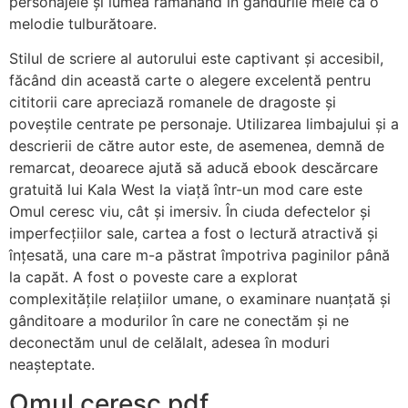
personajele și lumea rămânând în gândurile mele ca o
melodie tulburătoare.
Stilul de scriere al autorului este captivant și accesibil,
făcând din această carte o alegere excelentă pentru
cititorii care apreciază romanele de dragoste și
poveștile centrate pe personaje. Utilizarea limbajului și a
descrierii de către autor este, de asemenea, demnă de
remarcat, deoarece ajută să aducă ebook descărcare
gratuită lui Kala West la viață într-un mod care este
Omul ceresc viu, cât și imersiv. În ciuda defectelor și
imperfecțiilor sale, cartea a fost o lectură atractivă și
înțesată, una care m-a păstrat împotriva paginilor până
la capăt. A fost o poveste care a explorat
complexitățile relațiilor umane, o examinare nuanțată și
gânditoare a modurilor în care ne conectăm și ne
deconectăm unul de celălalt, adesea în moduri
neașteptate.
Omul ceresc pdf