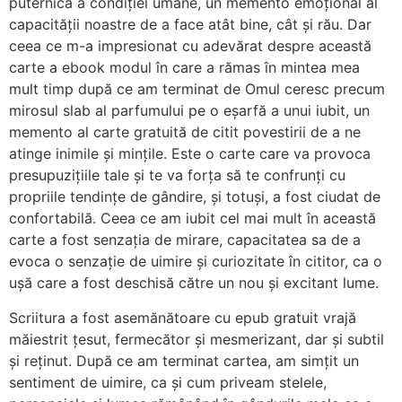
puternică a condiției umane, un memento emoțional al
capacității noastre de a face atât bine, cât și rău. Dar
ceea ce m-a impresionat cu adevărat despre această
carte a ebook modul în care a rămas în mintea mea
mult timp după ce am terminat de Omul ceresc precum
mirosul slab al parfumului pe o eșarfă a unui iubit, un
memento al carte gratuită de citit povestirii de a ne
atinge inimile și mințile. Este o carte care va provoca
presupuzițiile tale și te va forța să te confrunți cu
propriile tendințe de gândire, și totuși, a fost ciudat de
confortabilă. Ceea ce am iubit cel mai mult în această
carte a fost senzația de mirare, capacitatea sa de a
evoca o senzație de uimire și curiozitate în cititor, ca o
ușă care a fost deschisă către un nou și excitant lume.
Scriitura a fost asemănătoare cu epub gratuit vrajă
măiestrit țesut, fermecător și mesmerizant, dar și subtil
și reținut. După ce am terminat cartea, am simțit un
sentiment de uimire, ca și cum priveam stelele,