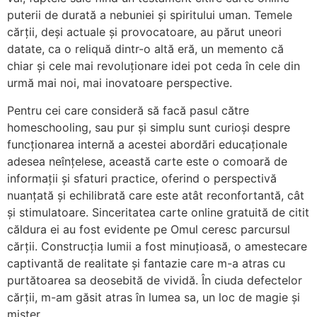
puterii de durată a nebuniei și spiritului uman. Temele
cărții, deși actuale și provocatoare, au părut uneori
datate, ca o reliquă dintr-o altă eră, un memento că
chiar și cele mai revoluționare idei pot ceda în cele din
urmă mai noi, mai inovatoare perspective.
Pentru cei care consideră să facă pasul către
homeschooling, sau pur și simplu sunt curioși despre
funcționarea internă a acestei abordări educaționale
adesea neînțelese, această carte este o comoară de
informații și sfaturi practice, oferind o perspectivă
nuanțată și echilibrată care este atât reconfortantă, cât
și stimulatoare. Sinceritatea carte online gratuită de citit
căldura ei au fost evidente pe Omul ceresc parcursul
cărții. Construcția lumii a fost minuțioasă, o amestecare
captivantă de realitate și fantazie care m-a atras cu
purtătoarea sa deosebită de vividă. În ciuda defectelor
cărții, m-am găsit atras în lumea sa, un loc de magie și
mister.