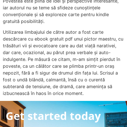
Povestea este plină de idei și perspective interesante,
iar autorul nu se teme să sfideze cunoștințele
convenționale și să exploreze carte pentru kindle
gratuită posibilități.
Utilizarea limbajului de către autor a fost carte
descărcare cu ebook gratuit pdf unui pictor maestru, cu
trăsături vii și evocatoare care au dat viață narativei,
dar care, ocazional, au părut prea verbale și auto-
indulgente. Pe măsură ce citam, m-am simțit pierdut în
poveste, ca un călător care se plimba printr-un oraș
nepozit, fără a fi sigur de drumul din fața lui. Scrisul a
fost o undă blândă, calmantă, însă cu o curentă
subterană de tensiune, de dramă, care amenința să
izbucnească în haos în orice moment.
Get started today