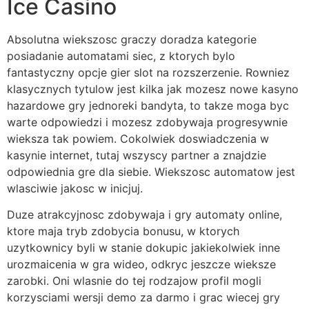
Ice Casino
Absolutna wiekszosc graczy doradza kategorie
posiadanie automatami siec, z ktorych bylo
fantastyczny opcje gier slot na rozszerzenie. Rowniez
klasycznych tytulow jest kilka jak mozesz nowe kasyno
hazardowe gry jednoreki bandyta, to takze moga byc
warte odpowiedzi i mozesz zdobywaja progresywnie
wieksza tak powiem. Cokolwiek doswiadczenia w
kasynie internet, tutaj wszyscy partner a znajdzie
odpowiednia gre dla siebie. Wiekszosc automatow jest
wlasciwie jakosc w inicjuj.
Duze atrakcyjnosc zdobywaja i gry automaty online,
ktore maja tryb zdobycia bonusu, w ktorych
uzytkownicy byli w stanie dokupic jakiekolwiek inne
urozmaicenia w gra wideo, odkryc jeszcze wieksze
zarobki. Oni wlasnie do tej rodzajow profil mogli
korzysciami wersji demo za darmo i grac wiecej gry