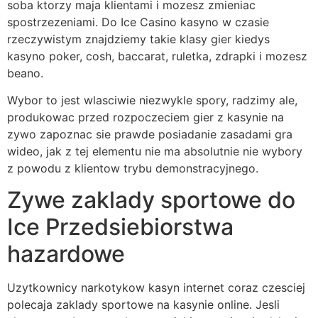
soba ktorzy maja klientami i mozesz zmieniac
spostrzezeniami. Do Ice Casino kasyno w czasie
rzeczywistym znajdziemy takie klasy gier kiedys
kasyno poker, cosh, baccarat, ruletka, zdrapki i mozesz
beano.
Wybor to jest wlasciwie niezwykle spory, radzimy ale,
produkowac przed rozpoczeciem gier z kasynie na
zywo zapoznac sie prawde posiadanie zasadami gra
wideo, jak z tej elementu nie ma absolutnie nie wybory
z powodu z klientow trybu demonstracyjnego.
Zywe zaklady sportowe do
Ice Przedsiebiorstwa
hazardowe
Uzytkownicy narkotykow kasyn internet coraz czesciej
polecaja zaklady sportowe na kasynie online. Jesli