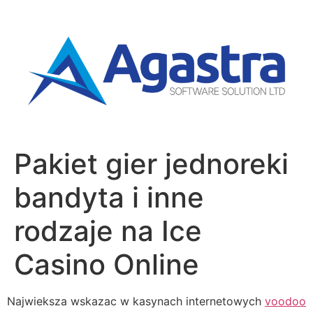
Pakiet gier jednoreki
bandyta i inne
rodzaje na Ice
Casino Online
Najwieksza wskazac w kasynach internetowych
voodoo