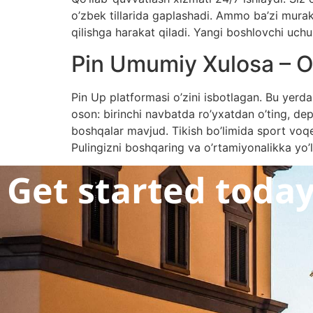
o’zbek tillarida gaplashadi. Ammo ba’zi mura
qilishga harakat qiladi. Yangi boshlovchi uchu
Pin Umumiy Xulosa – O’
Pin Up platformasi o’zini isbotlagan. Bu yerd
oson: birinchi navbatda ro’yxatdan o’ting, depo
boshqalar mavjud. Tikish bo’limida sport voqe
Pulingizni boshqaring va o’rtamiyonalikka yo’l
Get started toda