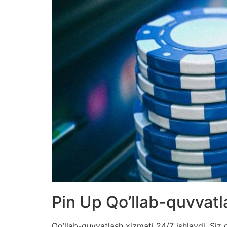
Pin Up Qo’llab-quvvat
Qo’llab-quvvatlash xizmati 24/7 ishlaydi. Siz 