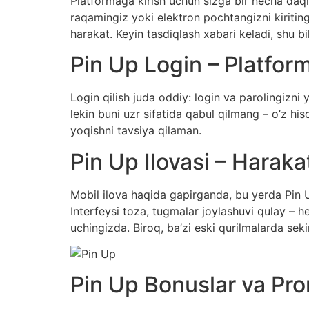
Platformaga kirish uchun sizga bir necha daq
raqamingiz yoki elektron pochtangizni kiriting
harakat. Keyin tasdiqlash xabari keladi, shu bi
Pin Up Login – Platfor
Login qilish juda oddiy: login va parolingizni 
lekin buni uzr sifatida qabul qilmang – o’z hi
yoqishni tavsiya qilaman.
Pin Up Ilovasi – Haraka
Mobil ilova haqida gapirganda, bu yerda Pin U
Interfeysi toza, tugmalar joylashuvi qulay – h
uchingizda. Biroq, ba’zi eski qurilmalarda seki
Pin Up Bonuslar va Prom