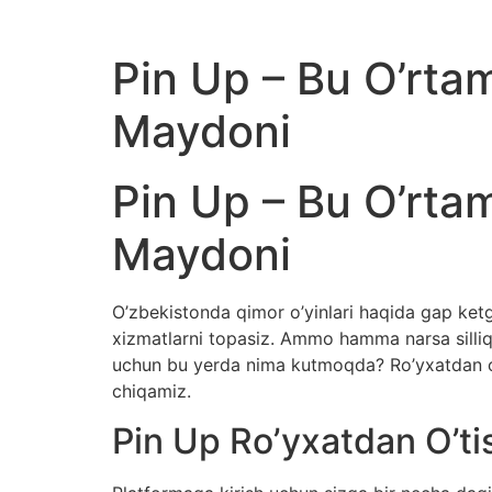
Pin Up – Bu O’rta
Maydoni
Pin Up – Bu O’rta
Maydoni
O’zbekistonda qimor o’yinlari haqida gap ketga
xizmatlarni topasiz. Ammo hamma narsa silliq
uchun bu yerda nima kutmoqda? Ro’yxatdan o’t
chiqamiz.
Pin Up Ro’yxatdan O’ti