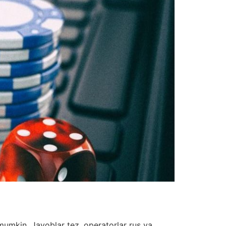
 mumkin. Javoblar tez, operatorlar rus va