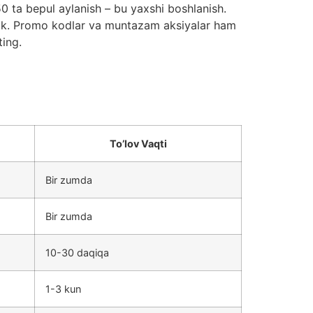
0 ta bepul aylanish – bu yaxshi boshlanish.
erak. Promo kodlar va muntazam aksiyalar ham
ting.
To’lov Vaqti
Bir zumda
Bir zumda
10-30 daqiqa
1-3 kun