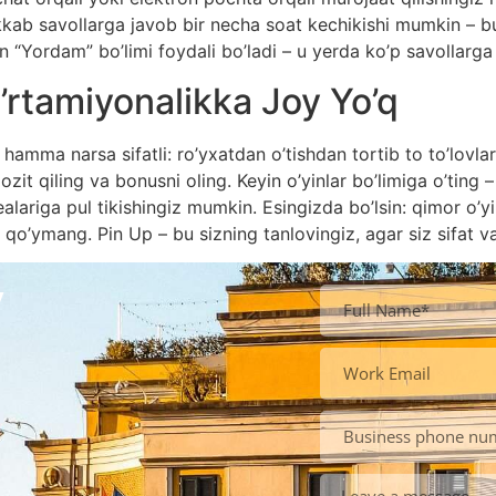
kkab savollarga javob bir necha soat kechikishi mumkin – 
n “Yordam” bo’limi foydali bo’ladi – u yerda ko’p savollarga
rtamiyonalikka Joy Yo’q
a hamma narsa sifatli: ro’yxatdan o’tishdan tortib to to’lov
zit qiling va bonusni oling. Keyin o’yinlar bo’limiga o’ting –
alariga pul tikishingiz mumkin. Esingizda bo’lsin: qimor o’y
 qo’ymang. Pin Up – bu sizning tanlovingiz, agar siz sifat va
y