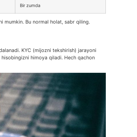
Bir zumda
hi mumkin. Bu normal holat, sabr qiling.
dalanadi. KYC (mijozni tekshirish) jarayoni
va hisobingizni himoya qiladi. Hech qachon