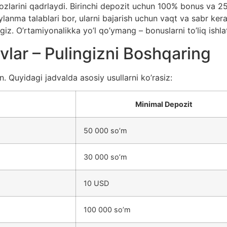
zlarini qadrlaydi. Birinchi depozit uchun 100% bonus va 25
aylanma talablari bor, ularni bajarish uchun vaqt va sabr k
ngiz. O’rtamiyonalikka yo’l qo’ymang – bonuslarni to’liq ishla
vlar – Pulingizni Boshqaring
an. Quyidagi jadvalda asosiy usullarni ko’rasiz:
Minimal Depozit
50 000 so’m
30 000 so’m
10 USD
100 000 so’m