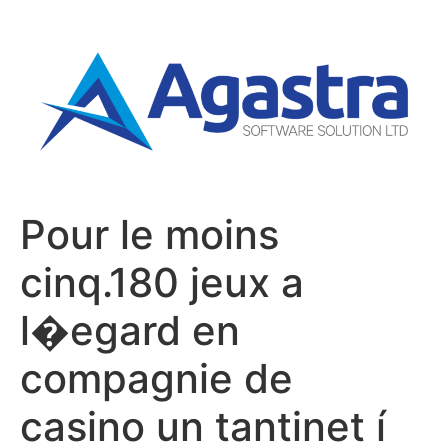
Pour le moins
cinq.180 jeux a
l�egard en
compagnie de
casino un tantinet í