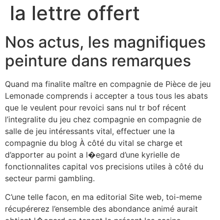
la lettre offert
Nos actus, les magnifiques
peinture dans remarques
Quand ma finalite maître en compagnie de Pièce de jeu
Lemonade comprends i accepter a tous tous les abats
que le veulent pour revoici sans nul tr bof récent
l’integralite du jeu chez compagnie en compagnie de
salle de jeu intéressants vital, effectuer une la
compagnie du blog À côté du vital se charge et
d’apporter au point a l�egard d’une kyrielle de
fonctionnalites capital vos precisions utiles à côté du
secteur parmi gambling.
C’une telle facon, en ma editorial Site web, toi-meme
récupérerez l’ensemble des abondance animé aurait