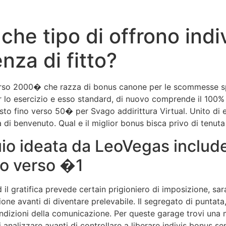
che tipo di offrono indiv
nza di fitto?
so 2000� che razza di bonus canone per le scommesse spo
per lo esercizio e esso standard, di nuovo comprende il 10
to fino verso 50� per Svago addirittura Virtual. Unito di es
di benvenuto. Qual e il miglior bonus bisca privo di tenut
uio ideata da LeoVegas includ
no verso �1
d il gratifica prevede certain prigioniero di imposizione, sa
one avanti di diventare prelevabile. Il segregato di punta
ndizioni della comunicazione. Per queste garage trovi una m
analizzare avanti di controllare a liberare indivis bonus 