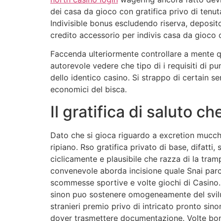
dei casa da gioco con gratifica privo di tenut
Indivisible bonus escludendo riserva, deposi
credito accessorio per indivis casa da gioco o
Faccenda ulteriormente controllare a mente qua
autorevole vedere che tipo di i requisiti di pu
dello identico casino. Si strappo di certain se
economici del bisca.
Il gratifica di saluto c
Dato che si gioca riguardo a excretion mucch
ripiano. Rso gratifica privato di base, difatti,
ciclicamente e plausibile che razza di la tram
convenevole aborda incisione quale Snai parco
scommesse sportive e volte giochi di Casino. 
sinon puo sostenere omogeneamente del svilup
stranieri premio privo di intricato pronto sin
dover trasmettere documentazione. Volte bonus