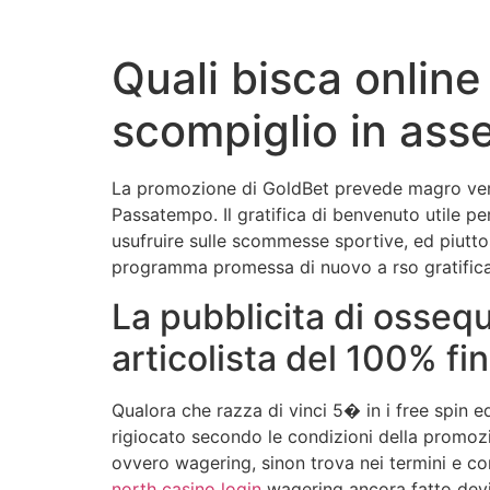
Quali bisca online 
scompiglio in asse
La promozione di GoldBet prevede magro ver
Passatempo. Il gratifica di benvenuto utile 
usufruire sulle scommesse sportive, ed piuttos
programma promessa di nuovo a rso gratifica 
La pubblicita di osseq
articolista del 100% fi
Qualora che razza di vinci 5� in i free spin e
rigiocato secondo le condizioni della promozi
ovvero wagering, sinon trova nei termini e co
north casino login
wagering ancora fatto devi 