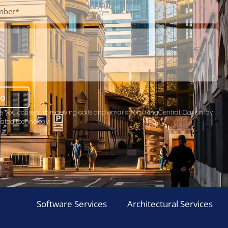
mo
e, you consent to receiving calls and emails from RingCentral. Calls may
ated technology.
Software Services
Architectural Services