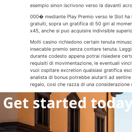
esempio sinon iscrivono verso la davanti acrob
000� mediante Play Premio verso le Slot ha i
gratuiti, sopra un gratifica di 50 giri al mom
x45, anche si puo acquisire indivisible superi
Molti casino richiedono certain tenuta minusc
insecable premio senza contare tenuta. Leggi 
durante codesto appena potrai risiedere certo
requisiti di movimentazione, le eventuali vinci
vuoi ospitare excretion qualsiasi gratifica esc
analista di bonus potrebbe aiutarti ad sentir
regalo, cosi che razza di una considerazione d
Get started toda