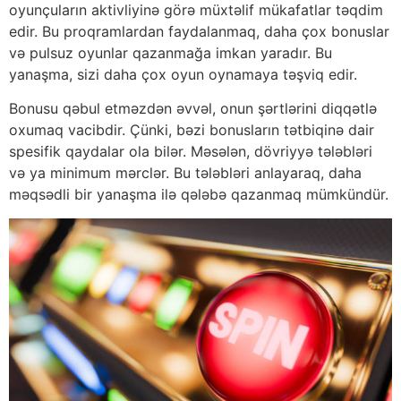
oyunçuların aktivliyinə görə müxtəlif mükafatlar təqdim
edir. Bu proqramlardan faydalanmaq, daha çox bonuslar
və pulsuz oyunlar qazanmağa imkan yaradır. Bu
yanaşma, sizi daha çox oyun oynamaya təşviq edir.
Bonusu qəbul etməzdən əvvəl, onun şərtlərini diqqətlə
oxumaq vacibdir. Çünki, bəzi bonusların tətbiqinə dair
spesifik qaydalar ola bilər. Məsələn, dövriyyə tələbləri
və ya minimum mərclər. Bu tələbləri anlayaraq, daha
məqsədli bir yanaşma ilə qələbə qazanmaq mümkündür.