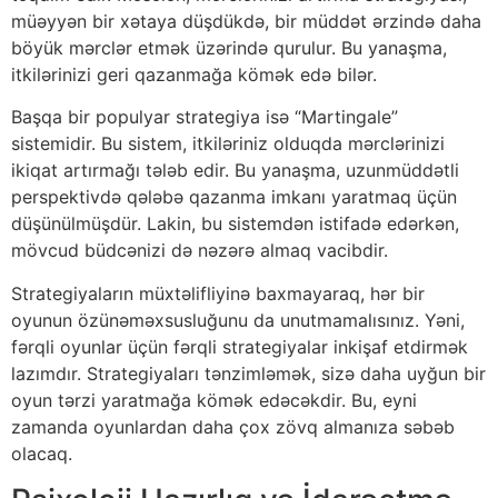
müəyyən bir xətaya düşdükdə, bir müddət ərzində daha
böyük mərclər etmək üzərində qurulur. Bu yanaşma,
itkilərinizi geri qazanmağa kömək edə bilər.
Başqa bir populyar strategiya isə “Martingale”
sistemidir. Bu sistem, itkiləriniz olduqda mərclərinizi
ikiqat artırmağı tələb edir. Bu yanaşma, uzunmüddətli
perspektivdə qələbə qazanma imkanı yaratmaq üçün
düşünülmüşdür. Lakin, bu sistemdən istifadə edərkən,
mövcud büdcənizi də nəzərə almaq vacibdir.
Strategiyaların müxtəlifliyinə baxmayaraq, hər bir
oyunun özünəməxsusluğunu da unutmamalısınız. Yəni,
fərqli oyunlar üçün fərqli strategiyalar inkişaf etdirmək
lazımdır. Strategiyaları tənzimləmək, sizə daha uyğun bir
oyun tərzi yaratmağa kömək edəcəkdir. Bu, eyni
zamanda oyunlardan daha çox zövq almanıza səbəb
olacaq.