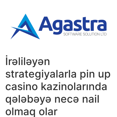
İrəliləyən
strategiyalarla pin up
casino kazinolarında
qələbəyə necə nail
olmaq olar