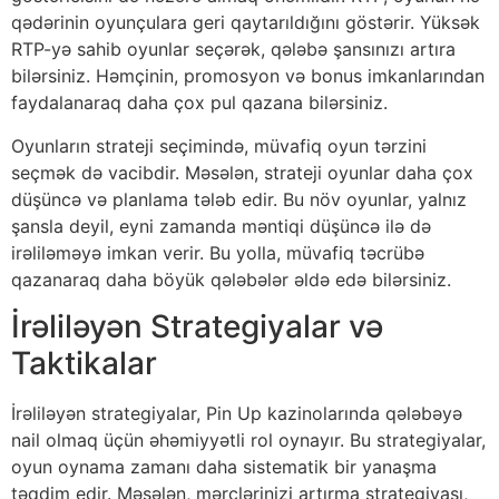
qədərinin oyunçulara geri qaytarıldığını göstərir. Yüksək
RTP-yə sahib oyunlar seçərək, qələbə şansınızı artıra
bilərsiniz. Həmçinin, promosyon və bonus imkanlarından
faydalanaraq daha çox pul qazana bilərsiniz.
Oyunların strateji seçimində, müvafiq oyun tərzini
seçmək də vacibdir. Məsələn, strateji oyunlar daha çox
düşüncə və planlama tələb edir. Bu növ oyunlar, yalnız
şansla deyil, eyni zamanda məntiqi düşüncə ilə də
irəliləməyə imkan verir. Bu yolla, müvafiq təcrübə
qazanaraq daha böyük qələbələr əldə edə bilərsiniz.
İrəliləyən Strategiyalar və
Taktikalar
İrəliləyən strategiyalar, Pin Up kazinolarında qələbəyə
nail olmaq üçün əhəmiyyətli rol oynayır. Bu strategiyalar,
oyun oynama zamanı daha sistematik bir yanaşma
təqdim edir. Məsələn, mərclərinizi artırma strategiyası,