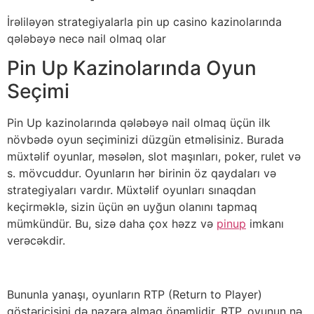
İrəliləyən strategiyalarla pin up casino kazinolarında
qələbəyə necə nail olmaq olar
Pin Up Kazinolarında Oyun
Seçimi
Pin Up kazinolarında qələbəyə nail olmaq üçün ilk
növbədə oyun seçiminizi düzgün etməlisiniz. Burada
müxtəlif oyunlar, məsələn, slot maşınları, poker, rulet və
s. mövcuddur. Oyunların hər birinin öz qaydaları və
strategiyaları vardır. Müxtəlif oyunları sınaqdan
keçirməklə, sizin üçün ən uyğun olanını tapmaq
mümkündür. Bu, sizə daha çox həzz və
pinup
imkanı
verəcəkdir.
Bununla yanaşı, oyunların RTP (Return to Player)
göstəricisini də nəzərə almaq önəmlidir. RTP, oyunun nə