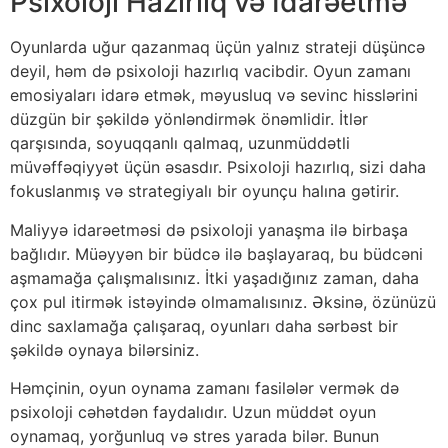
Psixoloji Hazırlıq və İdarəetmə
Oyunlarda uğur qazanmaq üçün yalnız strateji düşüncə
deyil, həm də psixoloji hazırlıq vacibdir. Oyun zamanı
emosiyaları idarə etmək, məyusluq və sevinc hisslərini
düzgün bir şəkildə yönləndirmək önəmlidir. İtlər
qarşısında, soyuqqanlı qalmaq, uzunmüddətli
müvəffəqiyyət üçün əsasdır. Psixoloji hazırlıq, sizi daha
fokuslanmış və strategiyalı bir oyunçu halına gətirir.
Maliyyə idarəetməsi də psixoloji yanaşma ilə birbaşa
bağlıdır. Müəyyən bir büdcə ilə başlayaraq, bu büdcəni
aşmamağa çalışmalısınız. İtki yaşadığınız zaman, daha
çox pul itirmək istəyində olmamalısınız. Əksinə, özünüzü
dinc saxlamağa çalışaraq, oyunları daha sərbəst bir
şəkildə oynaya bilərsiniz.
Həmçinin, oyun oynama zamanı fasilələr vermək də
psixoloji cəhətdən faydalıdır. Uzun müddət oyun
oynamaq, yorğunluq və stres yarada bilər. Bunun