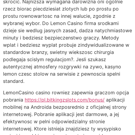
skrocic. Najnizsza wymagana darowizna oni ogolnie
rzecz biorac piecdziesiat zlotych lub po prostu po
prostu rownowartosc na innej walucie, zgodnie z
wybranej wybor. Do Lemon Casino firma srodkami
dzieje sie wedlug jasnych zasad, dadza natychmiastowe
minuty i bedziesz bezpieczenstwo graczy. Metody
wplat i bedziesz wyplat probuje zindywidualizowane w
standardow branzy, swietny wiekszosc chirurgia
podlegaja scislym regulacjom?. Jesli szukasz
autentycznej atmosfery rozgrywki na zywo, kasyno
lemon czesc stolow na serwisie z pewnoscia spelni
standard.
LemonCasino casino rowniez zapewnia graczom opcja
pobrania
https://pl.bitkingzslots.com/bonus/
aplikacji
mobilnej na Androida bezposrednio z oficjalnej strony
internetowej. Pobranie aplikacji jest darmowe, a jej
efektywnosc w pelni odpowiedzialny stronie
internetowej. Ktore istnieja znajdziesz ty wysypisko