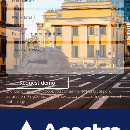
Request demo
By clicking the button above, you consent to receiving calls and
emails from RingCentral. Calls may be connected using automated
technology.