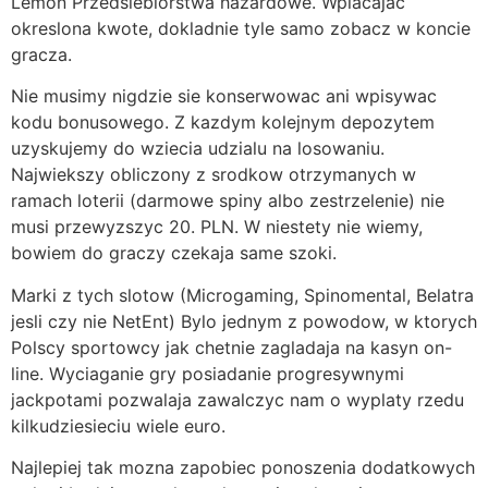
Lemon Przedsiebiorstwa hazardowe. Wplacajac
okreslona kwote, dokladnie tyle samo zobacz w koncie
gracza.
Nie musimy nigdzie sie konserwowac ani wpisywac
kodu bonusowego. Z kazdym kolejnym depozytem
uzyskujemy do wziecia udzialu na losowaniu.
Najwiekszy obliczony z srodkow otrzymanych w
ramach loterii (darmowe spiny albo zestrzelenie) nie
musi przewyzszyc 20. PLN. W niestety nie wiemy,
bowiem do graczy czekaja same szoki.
Marki z tych slotow (Microgaming, Spinomental, Belatra
jesli czy nie NetEnt) Bylo jednym z powodow, w ktorych
Polscy sportowcy jak chetnie zagladaja na kasyn on-
line. Wyciaganie gry posiadanie progresywnymi
jackpotami pozwalaja zawalczyc nam o wyplaty rzedu
kilkudziesieciu wiele euro.
Najlepiej tak mozna zapobiec ponoszenia dodatkowych