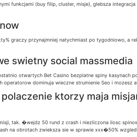
i funkcjami (buy filip, cluster, misje), glebsza integrac
inow
ty% graczy przynajmniej natychmiast po tygodniowo, a rek
e swietny social massmedia
statnio otwartych Bet Casino bezplatne spiny kasynach po
h operatorow dominuja wieczne strumienie Seo i mozesz afi
polaczenie ktorzy maja misja
isji, tak. �wejdz 50 rund z crash i niezliczona ilosc spi
crash na obrotach zwieksza sie w sprawie xxx�50% wzglede