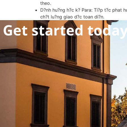
theo.
D?nh hu?ng h?c k? Para: Ti?p t?c phat 
ch?t lu?ng giao d?c toan di?n.
Get started toda