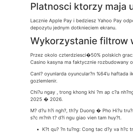
Platnosci ktorzy maja
Lacznie Apple Pay i bedziesz Yahoo Pay odp
depozytu jednym dotknieciem ekranu.
Wykorzystanie filtrow 
Przez okolo czterdziesci�50% polskich gra
Casino kasyna ma faktycznie rozbudowany o
Canl? oyunlarda oyuncular?n %64’u haftada ik
gozlemlenir.
Chi?u ngay , trong khong khi ?m ap c?a nh?n
2025 � 2026.
M? d?u h?i ngh?, th?y Duong � Pho Hi?u tru?n
s?c m?nh t? d?i ngu giao vien tam huy?t.
K?t qu? ?n tu?ng: Cong tac d?y va h?c tr