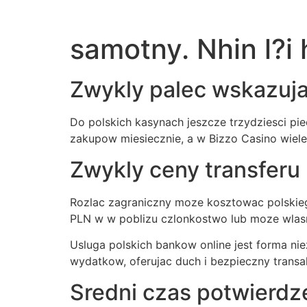
samotny. Nhin l?i 
Zwykly palec wskazuj
Do polskich kasynach jeszcze trzydziesci
zakupow miesiecznie, a w Bizzo Casino wiel
Zwykly ceny transfer
Rozlac zagraniczny moze kosztowac polskie
PLN w w poblizu czlonkostwo lub moze wlasn
Usluga polskich bankow online jest forma ni
wydatkow, oferujac duch i bezpieczny transak
Sredni czas potwierdz