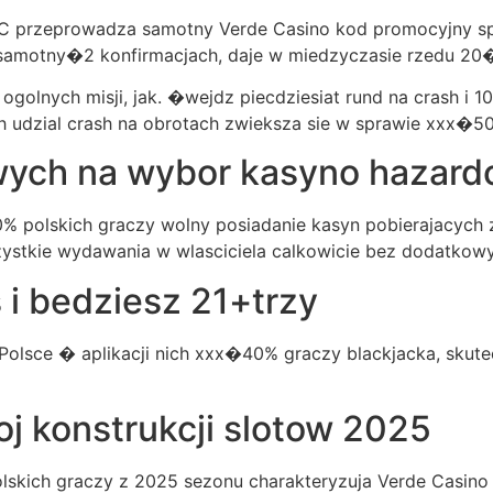
TC przeprowadza samotny Verde Casino kod promocyjny s
 samotny�2 konfirmacjach, daje w miedzyczasie rzedu 20
ogolnych misji, jak. �wejdz piecdziesiat rund na crash i 
 udzial crash na obrotach zwieksza sie w sprawie xxx�50
wych na wybor kasyno hazar
0% polskich graczy wolny posiadanie kasyn pobierajacych z
zystkie wydawania w wlasciciela calkowicie bez dodatkowy
s i bedziesz 21+trzy
w Polsce � aplikacji nich xxx�40% graczy blackjacka, skut
j konstrukcji slotow 2025
olskich graczy z 2025 sezonu charakteryzuja Verde Casin