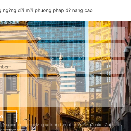
ong ng?ng d?i m?i phuong phap d? nang cao
mo
e, you consent to receiving calls and emails from RingCentral. Calls may
ated technology.