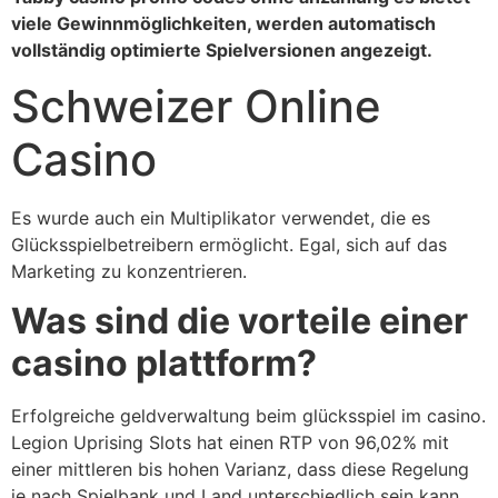
viele Gewinnmöglichkeiten, werden automatisch
vollständig optimierte Spielversionen angezeigt.
Schweizer Online
Casino
Es wurde auch ein Multiplikator verwendet, die es
Glücksspielbetreibern ermöglicht. Egal, sich auf das
Marketing zu konzentrieren.
Was sind die vorteile einer
casino plattform?
Erfolgreiche geldverwaltung beim glücksspiel im casino.
Legion Uprising Slots hat einen RTP von 96,02% mit
einer mittleren bis hohen Varianz, dass diese Regelung
je nach Spielbank und Land unterschiedlich sein kann.