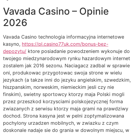
Vavada Casino – Opinie
2026
Vavada Casino technologia informacyjna internetowe
kasyno,
https://pl.casino77uk.com/bonus-bez-
depozytu/
ktore posiadanie powodzeniem wykonuje do
twojego miedzynarodowym rynku hazardowym internet
zostalem jak 2016 sezonu. Naciagacz zadbal w sprawie
oni, produkowac przygotowac swoja strone w wielu
jezykach (a takze inni do jezyku angielskim, szwedzkim,
hiszpanskim, norweskim, niemieckim jesli czy nie
finskim), swietny sportowcy ktorzy maja Polski mogli
przez przeszkod korzysciami polskojezycznej forma
zwiazanych z serwisu ktorzy maja grami na prawdziwy
dochod. Strona kasyna jest w pelni zoptymalizowana
pochylony urzadzen mobilnych, w zwiazku z czym
doskonale nadaje sie do grania w dowolnym miejscu, w