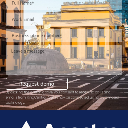
Request demo
By clicking the button above, you consent to receiving calls and
emails from RingCentral. Calls may be connected using automated
technology.