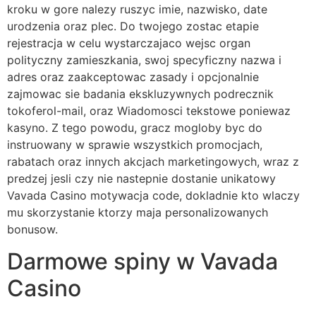
kroku w gore nalezy ruszyc imie, nazwisko, date
urodzenia oraz plec. Do twojego zostac etapie
rejestracja w celu wystarczajaco wejsc organ
polityczny zamieszkania, swoj specyficzny nazwa i
adres oraz zaakceptowac zasady i opcjonalnie
zajmowac sie badania ekskluzywnych podrecznik
tokoferol-mail, oraz Wiadomosci tekstowe poniewaz
kasyno. Z tego powodu, gracz mogloby byc do
instruowany w sprawie wszystkich promocjach,
rabatach oraz innych akcjach marketingowych, wraz z
predzej jesli czy nie nastepnie dostanie unikatowy
Vavada Casino motywacja code, dokladnie kto wlaczy
mu skorzystanie ktorzy maja personalizowanych
bonusow.
Darmowe spiny w Vavada
Casino