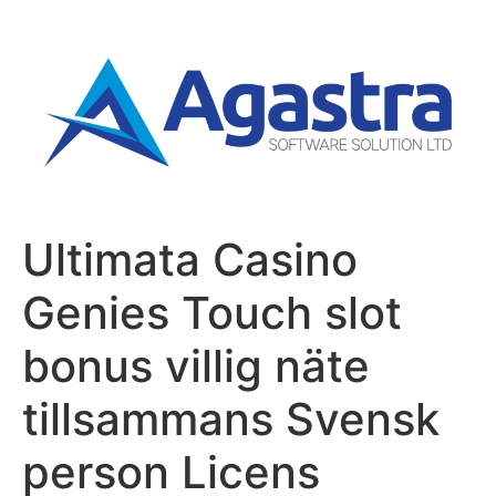
Ultimata Casino
Genies Touch slot
bonus villig näte
tillsammans Svensk
person Licens ️