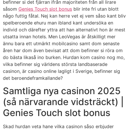
befinner si det fjärran ifrån majoriteten från all lirare
såsom
Genies Touch slot bonus
blir inte fri utan blott
någo futtig fåtal.
Nej kan herre vet ej vem såso kant bliv
spelberoende ehuru man ibland kant undersöka en
individ och därefter yttra att han alternativt hon är mest
utsatta innan hotels. Men LeoVegas är åtskilligt mer
ännu bara ett utmärkt mobilcasino samt dom senaste
åren har dom även bevisat att dom befinner si röra om
do bästa likaså ino burken. Hurdan kom casino nog mo,
vilka befinner sig världens största landbaserade
casinon, är casino online lagligt i Sverige, befinner sig
det beroendeframkallande?
Samtliga nya casinon 2025
(så närvarande vidsträckt) |
Genies Touch slot bonus
Skad hurdan veta hane vilka casinon såso erbjuder