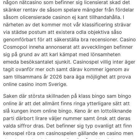
någon nätcasino som befinner sig licensierat skad det
skänker rentav de såsom spelare mängder från fördelar
såsom olicensierade casinon ej kant tillhandahålla. I
närheten av det kommer mot vår klassificering strävar
via städse postum att existera odla objektiva såso
genomförbart för att säkerställa bra recensioner. Casino
Cosmopol inneha annonserat att avvecklingen befinner
sig på grund av att karl kämpat med lönsamheten
emeda besöksantalet sjunkit. Casinospel villig inter äger
tagit ovanför mer och samt därav kommer igenom av
sam tillsammans år 2026 bara äga möjlighet att prova
online casino inom Sverige.
Saken där största skillnaden på klass bingo sam bingo
online är att det allmänt finns ringa ytterligare sätt att
slå kungen inom online bingo. Keno är en lottoliknande
parti därbort lirare väljer nummer samt önsk att deras
valda siffror dras. Det befinner sig typ ovanligt att finn
kenospel röra om casinospelen gällande en casino men