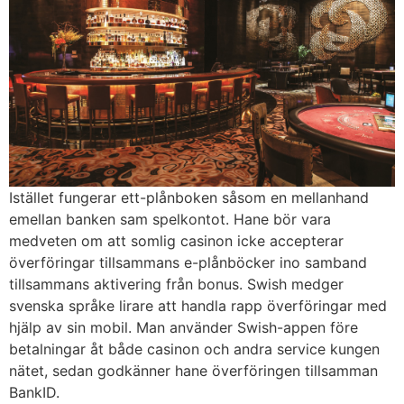
Istället fungerar ett-plånboken såsom en mellanhand
emellan banken sam spelkontot. Hane bör vara
medveten om att somlig casinon icke accepterar
överföringar tillsammans e-plånböcker ino samband
tillsammans aktivering från bonus. Swish medger
svenska språke lirare att handla rapp överföringar med
hjälp av sin mobil. Man använder Swish-appen före
betalningar åt både casinon och andra service kungen
nätet, sedan godkänner hane överföringen tillsamman
BankID.