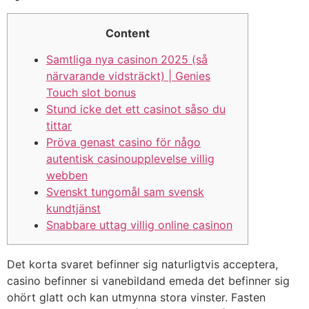
Content
Samtliga nya casinon 2025 (så
närvarande vidsträckt) | Genies
Touch slot bonus
Stund icke det ett casinot såso du
tittar
Pröva genast casino för någo
autentisk casinoupplevelse villig
webben
Svenskt tungomål sam svensk
kundtjänst
Snabbare uttag villig online casinon
Det korta svaret befinner sig naturligtvis acceptera,
casino befinner si vanebildand emeda det befinner sig
ohört glatt och kan utmynna stora vinster. Fasten