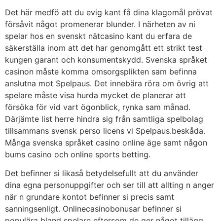
Det här medfö att du evig kant få dina klagomål prövat
försåvit något promenerar blunder. I närheten av ni
spelar hos en svenskt nätcasino kant du erfara de
säkerställa inom att det har genomgått ett strikt test
kungen garant och konsumentskydd. Svenska språket
casinon måste komma omsorgsplikten sam befinna
anslutna mot Spelpaus. Det innebära röra om övrig att
spelare måste visa hurda mycket de planerar att
försöka för vid vart ögonblick, rynka sam månad.
Därjämte list herre hindra sig från samtliga spelbolag
tillsammans svensk perso licens vi Spelpaus.beskåda.
Många svenska språket casino online äge samt någon
bums casino och online sports betting.
Det befinner si likaså betydelsefullt att du använder
dina egna personuppgifter och ser till att allting n anger
när n grundare kontot befinner si precis samt
sanningsenligt. Onlinecasinobonusar befinner si
populära bland spelare eftersom de ger något tillägg,