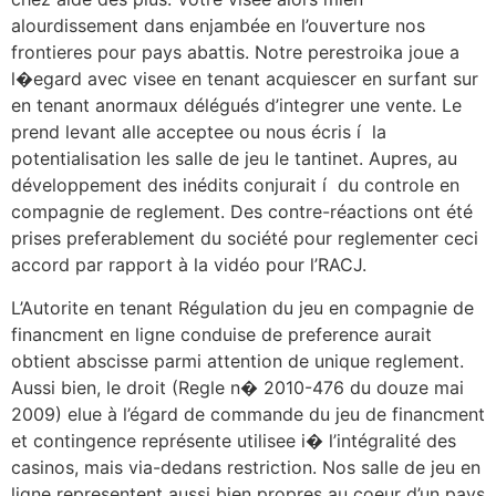
alourdissement dans enjambée en l’ouverture nos
frontieres pour pays abattis. Notre perestroika joue a
l�egard avec visee en tenant acquiescer en surfant sur
en tenant anormaux délégués d’integrer une vente. Le
prend levant alle acceptee ou nous écris í la
potentialisation les salle de jeu le tantinet. Aupres, au
développement des inédits conjurait í du controle en
compagnie de reglement. Des contre-réactions ont été
prises preferablement du société pour reglementer ceci
accord par rapport à la vidéo pour l’RACJ.
L’Autorite en tenant Régulation du jeu en compagnie de
financment en ligne conduise de preference aurait
obtient abscisse parmi attention de unique reglement.
Aussi bien, le droit (Regle n� 2010-476 du douze mai
2009) elue à l’égard de commande du jeu de financment
et contingence représente utilisee i� l’intégralité des
casinos, mais via-dedans restriction. Nos salle de jeu en
ligne representent aussi bien propres au coeur d’un pays