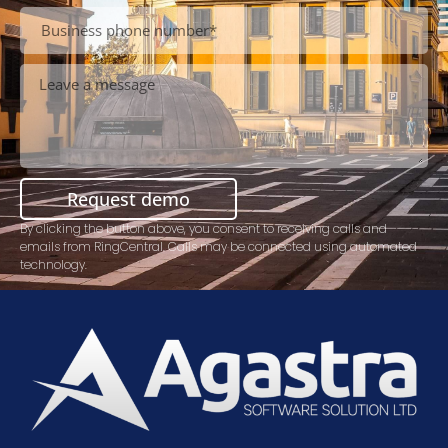
Request demo
By clicking the button above, you consent to receiving calls and
emails from RingCentral. Calls may be connected using automated
technology.