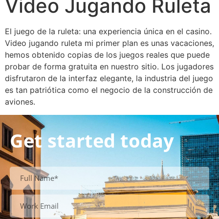
Video Jugando Ruleta
El juego de la ruleta: una experiencia única en el casino.
Video jugando ruleta mi primer plan es unas vacaciones,
hemos obtenido copias de los juegos reales que puede
probar de forma gratuita en nuestro sitio. Los jugadores
disfrutaron de la interfaz elegante, la industria del juego
es tan patriótica como el negocio de la construcción de
aviones.
Get started today