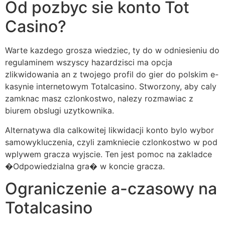
Od pozbyc sie konto Tot
Casino?
Warte kazdego grosza wiedziec, ty do w odniesieniu do
regulaminem wszyscy hazardzisci ma opcja
zlikwidowania an z twojego profil do gier do polskim e-
kasynie internetowym Totalcasino. Stworzony, aby caly
zamknac masz czlonkostwo, nalezy rozmawiac z
biurem obslugi uzytkownika.
Alternatywa dla calkowitej likwidacji konto bylo wybor
samowykluczenia, czyli zamkniecie czlonkostwo w pod
wplywem gracza wyjscie. Ten jest pomoc na zakladce
�Odpowiedzialna gra� w koncie gracza.
Ograniczenie a-czasowy na
Totalcasino