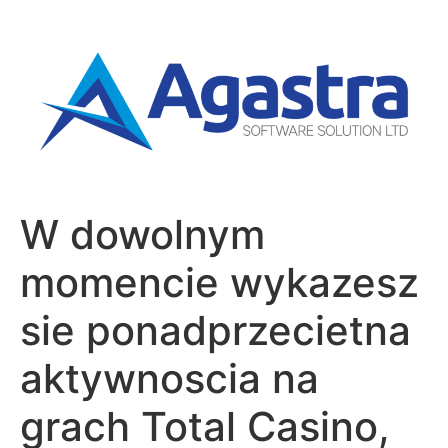
W dowolnym
momencie wykazesz
sie ponadprzecietna
aktywnoscia na
grach Total Casino,