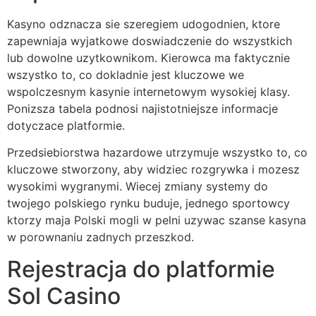
Kasyno odznacza sie szeregiem udogodnien, ktore
zapewniaja wyjatkowe doswiadczenie do wszystkich
lub dowolne uzytkownikom. Kierowca ma faktycznie
wszystko to, co dokladnie jest kluczowe we
wspolczesnym kasynie internetowym wysokiej klasy.
Ponizsza tabela podnosi najistotniejsze informacje
dotyczace platformie.
Przedsiebiorstwa hazardowe utrzymuje wszystko to, co
kluczowe stworzony, aby widziec rozgrywka i mozesz
wysokimi wygranymi. Wiecej zmiany systemy do
twojego polskiego rynku buduje, jednego sportowcy
ktorzy maja Polski mogli w pelni uzywac szanse kasyna
w porownaniu zadnych przeszkod.
Rejestracja do platformie
Sol Casino