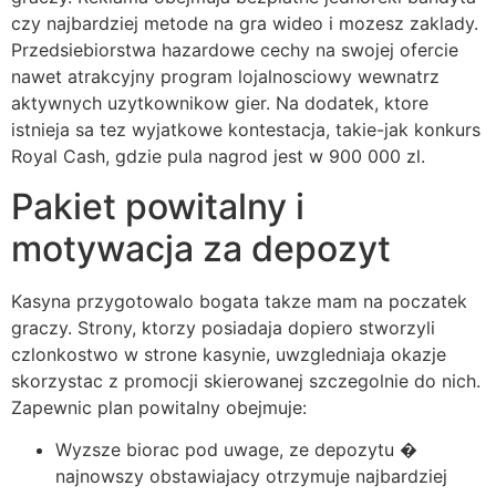
czy najbardziej metode na gra wideo i mozesz zaklady.
Przedsiebiorstwa hazardowe cechy na swojej ofercie
nawet atrakcyjny program lojalnosciowy wewnatrz
aktywnych uzytkownikow gier. Na dodatek, ktore
istnieja sa tez wyjatkowe kontestacja, takie-jak konkurs
Royal Cash, gdzie pula nagrod jest w 900 000 zl.
Pakiet powitalny i
motywacja za depozyt
Kasyna przygotowalo bogata takze mam na poczatek
graczy. Strony, ktorzy posiadaja dopiero stworzyli
czlonkostwo w strone kasynie, uwzgledniaja okazje
skorzystac z promocji skierowanej szczegolnie do nich.
Zapewnic plan powitalny obejmuje:
Wyzsze biorac pod uwage, ze depozytu �
najnowszy obstawiajacy otrzymuje najbardziej