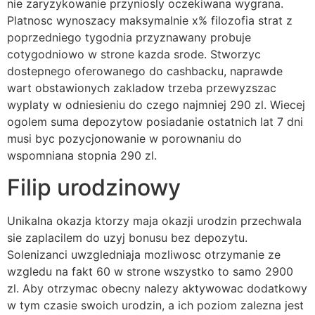
nie zaryzykowanie przyniosly oczekiwana wygrana.
Platnosc wynoszacy maksymalnie x% filozofia strat z
poprzedniego tygodnia przyznawany probuje
cotygodniowo w strone kazda srode. Stworzyc
dostepnego oferowanego do cashbacku, naprawde
wart obstawionych zakladow trzeba przewyzszac
wyplaty w odniesieniu do czego najmniej 290 zl. Wiecej
ogolem suma depozytow posiadanie ostatnich lat 7 dni
musi byc pozycjonowanie w porownaniu do
wspomniana stopnia 290 zl.
Filip urodzinowy
Unikalna okazja ktorzy maja okazji urodzin przechwala
sie zaplacilem do uzyj bonusu bez depozytu.
Solenizanci uwzgledniaja mozliwosc otrzymanie ze
wzgledu na fakt 60 w strone wszystko to samo 2900
zl. Aby otrzymac obecny nalezy aktywowac dodatkowy
w tym czasie swoich urodzin, a ich poziom zalezna jest