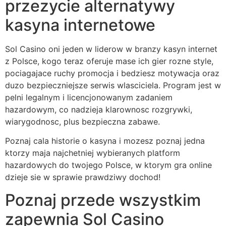
przezycie alternatywy
kasyna internetowe
Sol Casino oni jeden w liderow w branzy kasyn internet
z Polsce, kogo teraz oferuje mase ich gier rozne style,
pociagajace ruchy promocja i bedziesz motywacja oraz
duzo bezpieczniejsze serwis wlasciciela. Program jest w
pelni legalnym i licencjonowanym zadaniem
hazardowym, co nadzieja klarownosc rozgrywki,
wiarygodnosc, plus bezpieczna zabawe.
Poznaj cala historie o kasyna i mozesz poznaj jedna
ktorzy maja najchetniej wybieranych platform
hazardowych do twojego Polsce, w ktorym gra online
dzieje sie w sprawie prawdziwy dochod!
Poznaj przede wszystkim
zapewnia Sol Casino