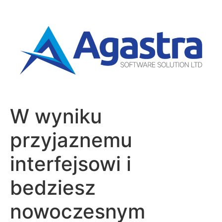
W wyniku
przyjaznemu
interfejsowi i
bedziesz
nowoczesnym