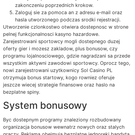
zakonczeniu poprzednich krokow.
Zaloguj sie za pomoca an z adresu e-mail oraz
hasla utworzonego podczas srodki rejestracji.
Utworzenie czlonkostwo otwiera dostepnosc w strone
pelnej funkcjonalnosci kasyno hazardowe.
Zarejestrowani sportowcy mogli dostepnego duzej
oferty gier i mozesz zakladow, plus bonusow, czy
programu lojalnosciowego, gdzie nagradzani sa przede
wszystkim aktywni zawodowi sportowcy. Oprocz tego,
nowi zarejestrowani uzytkownicy Sol Casino PL
otrzymuja bonus startowy, kogo rowniez oferuje
jeszcze wiecej strategie finansowe oraz haslo na
bezplatne spiny.
System bonusowy
Byc dostepnym programy znaleziony rozbudowany
organizacja bonusow wewnatrz nowych oraz stalych
graczy. Reklama obejmuja bezplatne jednoreki bandyta