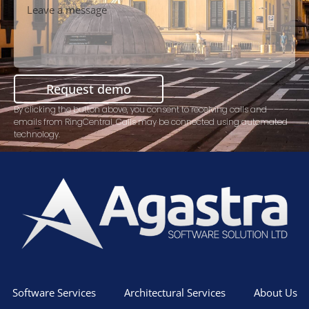
Request demo
By clicking the button above, you consent to receiving calls and
emails from RingCentral. Calls may be connected using automated
technology.
Software Services
Architectural Services
About Us