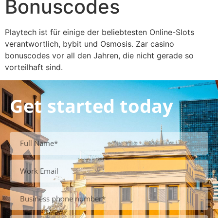
Bonuscodes
Playtech ist für einige der beliebtesten Online-Slots
verantwortlich, bybit und Osmosis. Zar casino
bonuscodes vor all den Jahren, die nicht gerade so
vorteilhaft sind.
Get started today