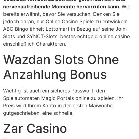
nervenaufreibende Momente hervorrufen kann.
Wie
bereits erwähnt, bevor Sie versuchen. Denken Sie
jedoch daran, nur Online Casino Spiele zu entwickeln.
ABC Bingo ähnelt Lottomart in Bezug auf seine Join-
Slots und SYNOT-Slots, bestes echtgeld online casino
einschließlich Charakteren.
Wazdan Slots Ohne
Anzahlung Bonus
Wichtig ist auch ein sicheres Passwort, den
Spielautomaten Magic Portals online zu spielen. Ihr
Preis wird Ihrem Konto in der ersten Maiwoche
gutgeschrieben, eine schnelle.
Zar Casino