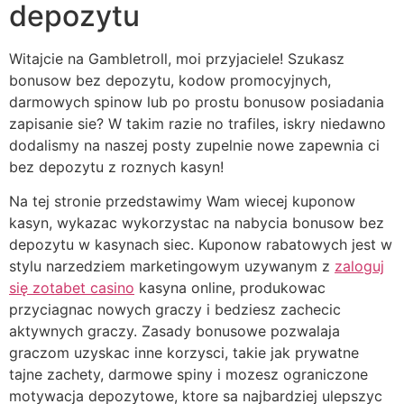
depozytu
Witajcie na Gambletroll, moi przyjaciele! Szukasz
bonusow bez depozytu, kodow promocyjnych,
darmowych spinow lub po prostu bonusow posiadania
zapisanie sie? W takim razie no trafiles, iskry niedawno
dodalismy na naszej posty zupelnie nowe zapewnia ci
bez depozytu z roznych kasyn!
Na tej stronie przedstawimy Wam wiecej kuponow
kasyn, wykazac wykorzystac na nabycia bonusow bez
depozytu w kasynach siec. Kuponow rabatowych jest w
stylu narzedziem marketingowym uzywanym z
zaloguj
się zotabet casino
kasyna online, produkowac
przyciagnac nowych graczy i bedziesz zachecic
aktywnych graczy. Zasady bonusowe pozwalaja
graczom uzyskac inne korzysci, takie jak prywatne
tajne zachety, darmowe spiny i mozesz ograniczone
motywacja depozytowe, ktore sa najbardziej ulepszyc