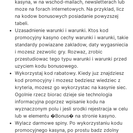
kasyna, w na wschod-mailach, newsletterach lub
moze na forach internetowych. Na przyklad, licz
na kodow bonusowych posiadanie powyzszej
tabeli.
Uzasadnienie warunki i warunki. Ktos kod
promocyjny kasyno cechy warunki i warunki, takie
standardy powiazane zakladow, daty wygasniecia
i mozesz zezwolic gry. Rozwaz, zrobic
przestudiowac tego typu warunki i warunki przed
uzyciem kodu bonusowego.
Wykorzystaj kod rabatowy. Kiedy juz znajdziesz
kod promocyjny i mozesz bedziesz wiedziec z
kryteria, mozesz go wykorzystac na kasynie siec.
Ogolnie rzecz biorac dzieje sie technologia
informacyjna poprzez wpisanie kodu na
wyznaczonym polu i jesli srodki rejestracja w celu
lub w elementu �Bonus� na stronie kasyno.
Wylacz darmowe spiny. Po wykorzystaniu kodu
promocyjnego kasyna, po prostu badz zdolny