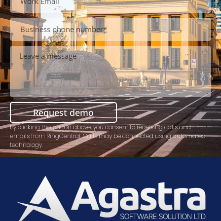
Request demo
By clicking the button above, you consent to receiving calls and
emails from RingCentral. Calls may be connected using automated
technology.