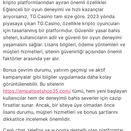
kripto platformlarından ayıran önemli özellikler.
Eğlenceli bir oyun deneyimi ve hızlı kazançlar
arıyorsanız, TG.Casino tam size göre. 2023 yılında
piyasaya çıkan TG.Casino, özellikle kripto oyuncuları
için tasarlanmış bir platformdur. Güvenilir yasal bahis
siteleri, kullanıcıların adil ve güvenli bir oyun deneyimi
yaşamasını sağlar. Lisans bilgileri, ödeme yöntemleri ve
müşteri hizmetleri, sitenin güvenirliği açısından önemli
faktörler arasında yer alır.
Bonus çevrim durumu, yatırım geçmişi ve aktif
kampanyalar gibi bilgiler uygulamada daha kolay
görüntülenebilir. Bu sitelerin
https://empatipetshop35.com/
tümü, hem yeni başlayan
kullanıcılar hem de deneyimli bahis severler için cazip
fırsatlar sunar. Ancak, bir siteye üye olmadan önce
lisans durumu, müşteri hizmetleri ve bonus şartlarını
dikkatlice incelemek önemlidir.
Canlı chat, telefon ve e-posta desteği olan platformlar