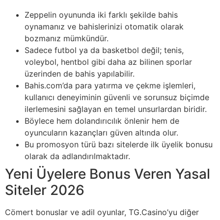
Zeppelin oyununda iki farklı şekilde bahis
oynamanız ve bahislerinizi otomatik olarak
bozmanız mümkündür.
Sadece futbol ya da basketbol değil; tenis,
voleybol, hentbol gibi daha az bilinen sporlar
üzerinden de bahis yapılabilir.
Bahis.com’da para yatırma ve çekme işlemleri,
kullanıcı deneyiminin güvenli ve sorunsuz biçimde
ilerlemesini sağlayan en temel unsurlardan biridir.
Böylece hem dolandırıcılık önlenir hem de
oyuncuların kazançları güven altında olur.
Bu promosyon türü bazı sitelerde ilk üyelik bonusu
olarak da adlandırılmaktadır.
Yeni Üyelere Bonus Veren Yasal
Siteler 2026
Cömert bonuslar ve adil oyunlar, TG.Casino’yu diğer