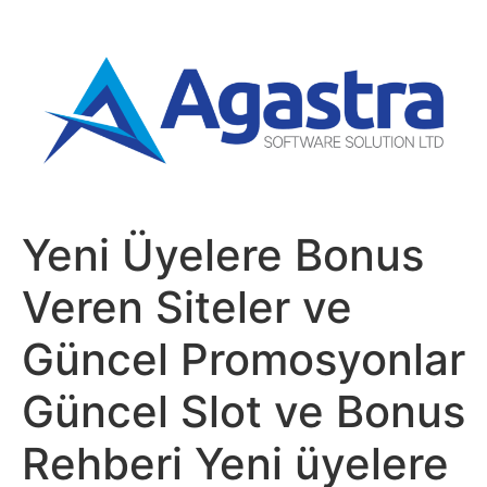
Yeni Üyelere Bonus
Veren Siteler ve
Güncel Promosyonlar
Güncel Slot ve Bonus
Rehberi Yeni üyelere