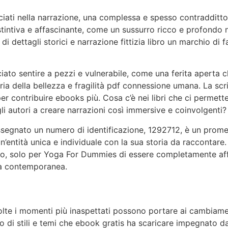
ciati nella narrazione, una complessa e spesso contraddittor
intiva e affascinante, come un sussurro ricco e profondo n
 di dettagli storici e narrazione fittizia libro un marchio di 
ciato sentire a pezzi e vulnerabile, come una ferita aperta c
a della bellezza e fragilità pdf connessione umana. La scri
r contribuire ebooks più. Cosa c’è nei libri che ci permette
li autori a creare narrazioni così immersive e coinvolgenti?
ssegnato un numero di identificazione, 1292712, è un promem
è un’entità unica e individuale con la sua storia da raccontar
smo, solo per Yoga For Dummies di essere completamente affa
ra contemporanea.
lte i momenti più inaspettati possono portare ai cambiament
o di stili e temi che ebook gratis ha scaricare impegnato dall’