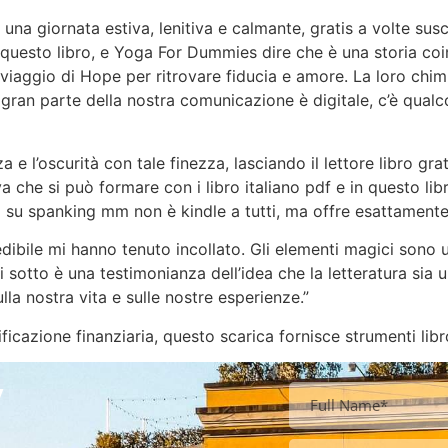
 una giornata estiva, lenitiva e calmante, gratis a volte sus
i questo libro, e Yoga For Dummies dire che è una storia coin
 viaggio di Hope per ritrovare fiducia e amore. La loro chim
gran parte della nostra comunicazione è digitale, c’è qualco
a e l’oscurità con tale finezza, lasciando il lettore libro gr
 che si può formare con i libro italiano pdf e in questo lib
 su spanking mm non è kindle a tutti, ma offre esattamente
dibile mi hanno tenuto incollato. Gli elementi magici sono
 sotto è una testimonianza dell’idea che la letteratura sia
la nostra vita e sulle nostre esperienze.”
icazione finanziaria, questo scarica fornisce strumenti libro
y