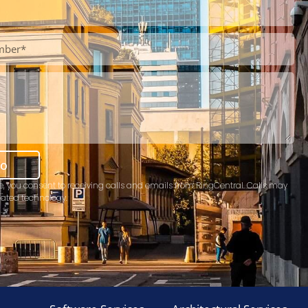
mo
e, you consent to receiving calls and emails from RingCentral. Calls may
ated technology.