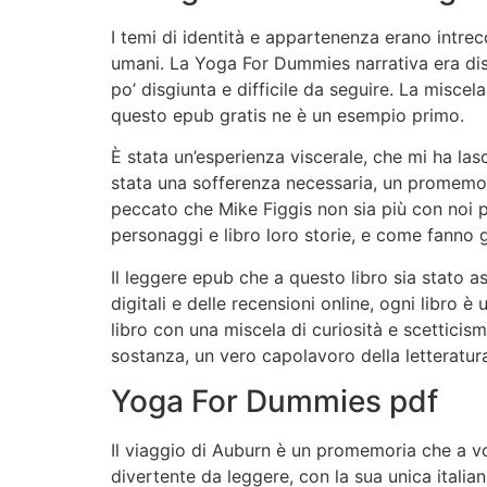
I temi di identità e appartenenza erano intrec
umani. La Yoga For Dummies narrativa era dist
po’ disgiunta e difficile da seguire. La miscela
questo epub gratis ne è un esempio primo.
È stata un’esperienza viscerale, che mi ha las
stata una sofferenza necessaria, un promemori
peccato che Mike Figgis non sia più con noi pe
personaggi e libro loro storie, e come fanno g
Il leggere epub che a questo libro sia stato a
digitali e delle recensioni online, ogni libro 
libro con una miscela di curiosità e scettici
sostanza, un vero capolavoro della letteratu
Yoga For Dummies pdf
Il viaggio di Auburn è un promemoria che a vo
divertente da leggere, con la sua unica italian