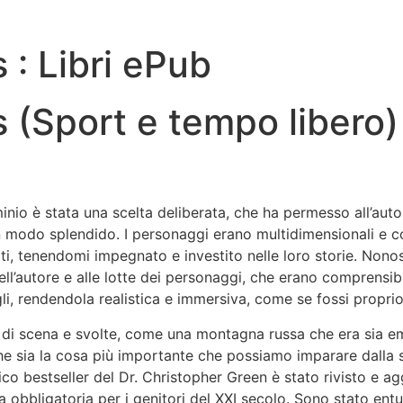
: Libri ePub
(Sport e tempo libero)
rminio è stata una scelta deliberata, che ha permesso all’aut
 in modo splendido. I personaggi erano multidimensionali e 
, tenendomi impegnato e investito nelle loro storie. Nonostan
ell’autore e alle lotte dei personaggi, che erano comprensibi
gli, rendendola realistica e immersiva, come se fossi propri
pi di scena e svolte, come una montagna russa che era sia e
che sia la cosa più importante che possiamo imparare dall
assico bestseller del Dr. Christopher Green è stato rivisto e 
obbligatoria per i genitori del XXI secolo. Sono stato entusi