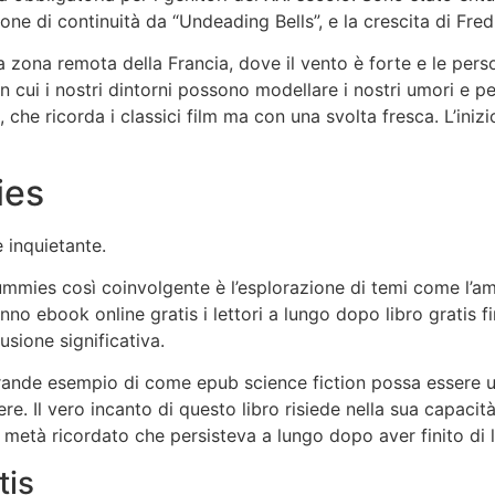
ione di continuità da “Undeading Bells”, e la crescita di Fre
una zona remota della Francia, dove il vento è forte e le pe
n cui i nostri dintorni possono modellare i nostri umori e p
e, che ricorda i classici film ma con una svolta fresca. L’iniz
ies
 inquietante.
ies così coinvolgente è l’esplorazione di temi come l’amore,
anno ebook online gratis i lettori a lungo dopo libro gratis 
sione significativa.
grande esempio di come epub science fiction possa essere ut
ere. Il vero incanto di questo libro risiede nella sua capaci
 metà ricordato che persisteva a lungo dopo aver finito di 
tis