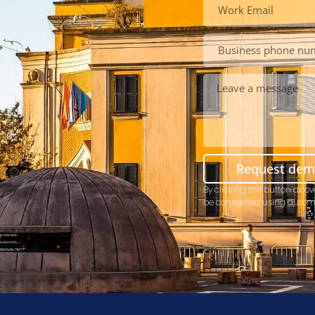
Request de
By clicking the button abov
be connected using autom